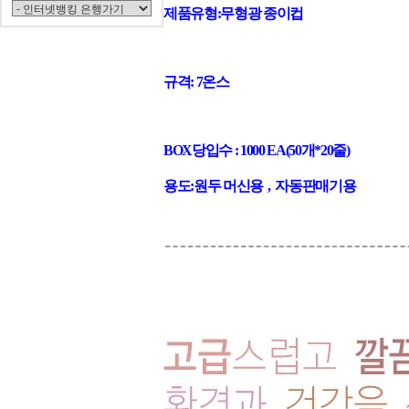
제품유형:무형광 종이컵
규격: 7온스
BOX당입수 : 1000 EA(50개*20줄)
용도:원두 머신용 , 자동판매기용