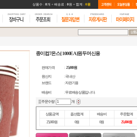
종이컵7온스[ 1000EA]원두머신용
판매가격
:
25,000원
원산지
: 국내산
브랜드
: 자판기용
배송비
: 무료배송상품입니다.
▒ 주문수량 :
개
상품금액
옵션합계
배송비
주문합계
25,000원
0원
0원
25,000원