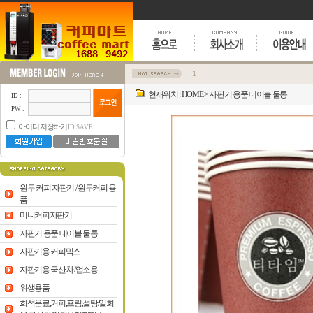
1
현재위치 :
HOME
>
자판기 용품 테이블 물통
ID :
PW :
아이디 저장하기
ID SAVE
원두 커피 자판기 / 원두커피 용
품
미니커피자판기
자판기 용품 테이블 물통
자판기용 커피믹스
자판기용 국산차 /업소용
위생용품
희석음료,커피,프림,설탕/일회