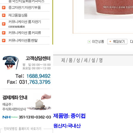
용 국산차,일회용커피믹스
중고자판기 자판기부품
재고품절상품
커뮤니케이션 룸 자판기
communication
커뮤니케이션 룸 커피류
커뮤니케이션룸 렌탈
제품명: 종이컵
원산지:국내산