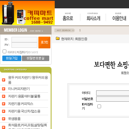
1
현재위치 : 회원인증
ID :
PW :
아이디 저장하기
ID SAVE
원두 커피 자판기 / 원두커피 용
품
미니커피자판기
아이디
자판기 용품 테이블 물통
비밀번호
자판기용 커피믹스
ID저장하
기
자판기용 국산차 /업소용
위생용품
희석음료,커피,프림,설탕/일회