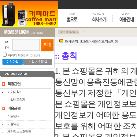
1
현재위치 :
HOME
>
개인정보취급방침
ID :
PW :
:: 총칙
아이디 저장하기
ID SAVE
1. 본 쇼핑몰은 귀하의
통신망이용촉진등에관한
회원관련
통신부가 제정한 『개
-
아이디찾기
-
비밀번호찾기
본 쇼핑몰은 개인정보
이용관련
개인정보가 어떠한 용도
-
이용안내
보호를 위해 어떠한 조
-
이용약관
-
개인정보보호정책